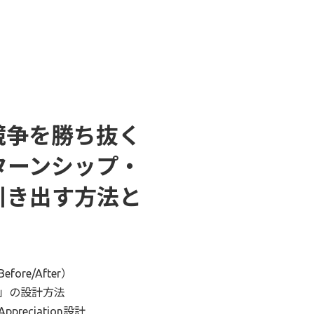
競争を勝ち抜く
ターンシップ・
引き出す方法と
e/After）
」の設計方法
eciation設計